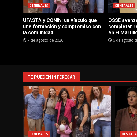
GENERALES
GENERALES
UFASTA y CONIN: un vínculo que
OSSE avanza 
une formación y compromiso con
completar r
la comunidad
en El Martill
7 de agosto de 2026
6 de agosto 
TE PUEDEN INTERESAR
GENERALES
DESTACA