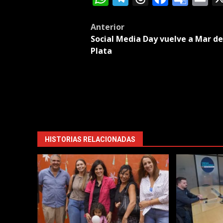
Tran
Post
Anterior
Social Media Day vuelve a Mar de
navigation
Plata
HISTORIAS RELACIONADAS