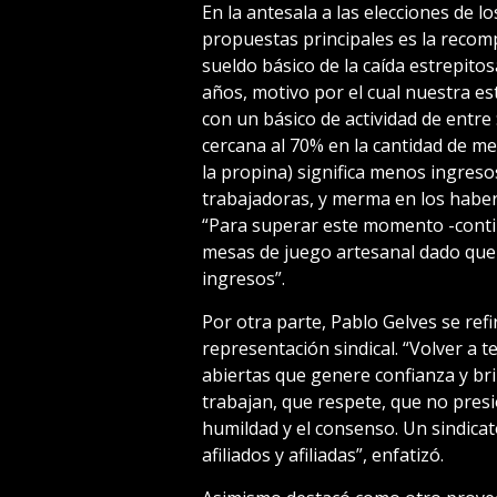
En la antesala a las elecciones de l
propuestas principales es la recom
sueldo básico de la caída estrepitos
años, motivo por el cual nuestra es
con un básico de actividad de entre
cercana al 70% en la cantidad de me
la propina) significa menos ingresos
trabajadoras, y merma en los haberes
“Para superar este momento -conti
mesas de juego artesanal dado que 
ingresos”.
Por otra parte, Pablo Gelves se refir
representación sindical. “Volver a 
abiertas que genere confianza y bri
trabajan, que respete, que no pres
humildad y el consenso. Un sindicat
afiliados y afiliadas”, enfatizó.