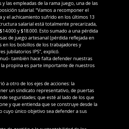
os y las empleadas de la rama juego, una de las
posición salarial. “Vamos a recomponer el
a y el achicamiento sufrido en los últimos 13
tructura salarial está totalmente precarizada,
 $14.000 y $18.000. Esto sumado a una pérdida
sas de juego artesanal (pérdida reflejada en
 en los bolsillos de los trabajadores y
 jubilatorios IPS”, explicó.
nuó- también hace falta defender nuestras
la propina es parte importante de nuestros
ió a otro de los ejes de acciones: la
tener un sindicato representativo, de puertas
nde seguridades; que esté al lado de los que
ione y que entienda que se construye desde la
o cuyo único objetivo sea defender a sus