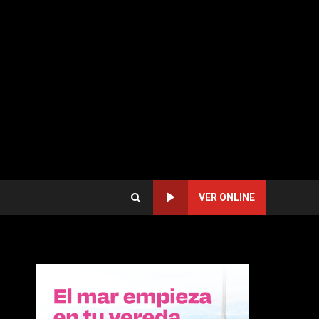
VER ONLINE