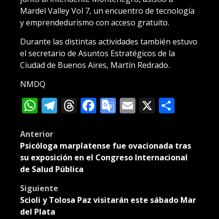
Mardel Valley Vol 7, un encuentro de tecnología
y emprendedurismo con acceso gratuito.
Durante las distintas actividades también estuvo
el secretario de Asuntos Estratégicos de la
Ciudad de Buenos Aires, Martín Redrado.
NMDQ
WhatsApp
Telegram
Threads
Facebook
Google
Email
X
Compa
Translate
Post
Anterior
Psicóloga marplatense fue ovacionada tras
navigation
su exposición en el Congreso Internacional
de Salud Pública
Siguiente
Scioli y Tolosa Paz visitarán este sábado Mar
del Plata