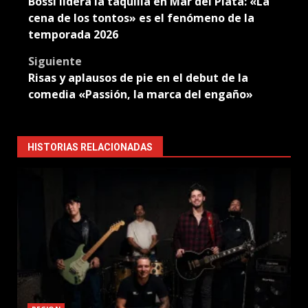
Bossi lidera la taquilla en Mar del Plata: «La
navigation
cena de los tontos» es el fenómeno de la
temporada 2026
Siguiente
Risas y aplausos de pie en el debut de la
comedia «Passión, la marca del engaño»
HISTORIAS RELACIONADAS