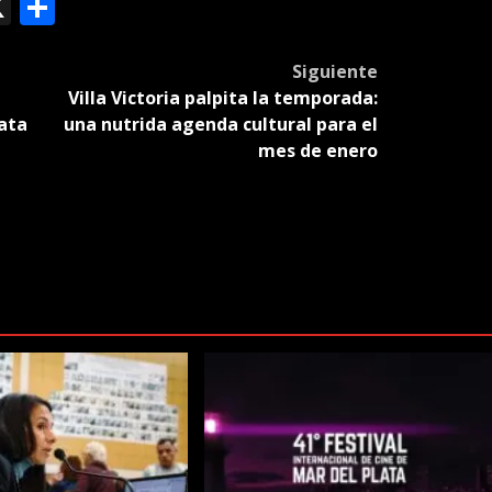
ok
le
mail
X
Compartir
slate
Siguiente
Villa Victoria palpita la temporada:
ata
una nutrida agenda cultural para el
mes de enero