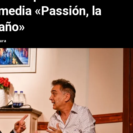
media «Passión, la
gaño»
tura