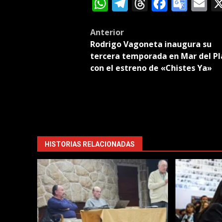
WhatsApp
Telegram
Threads
Facebo
Goog
E
Tran
Post
Anterior
Rodrigo Vagoneta inaugura su
navigation
tercera temporada en Mar del Pl
con el estreno de «Chistes Ya»
HISTORIAS RELACIONADAS