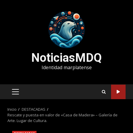
Saltar
al
contenido
NoticiasMDQ
Identidad marplatense
MENÚ
PRINCIPAL
Inicio
DESTACADAS
Rescate y puesta en valor de «Casa de Madera» – Galería de
Arte. Lugar de Cultura.