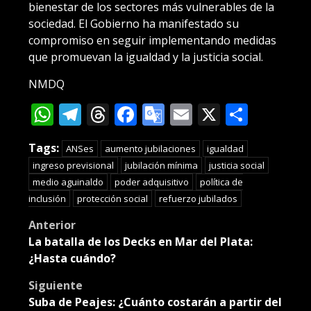
bienestar de los sectores más vulnerables de la
sociedad. El Gobierno ha manifestado su
compromiso en seguir implementando medidas
que promuevan la igualdad y la justicia social.
NMDQ
WhatsApp
Telegram
Threads
Facebook
Google
Email
X
Compa
Translate
Tags:
ANSes
aumento jubilaciones
igualdad
ingreso previsional
jubilación mínima
justicia social
medio aguinaldo
poder adquisitivo
política de
inclusión
protección social
refuerzo jubilados
Post
Anterior
La batalla de los Decks en Mar del Plata:
navigation
¿Hasta cuándo?
Siguiente
Suba de Peajes: ¿Cuánto costarán a partir del