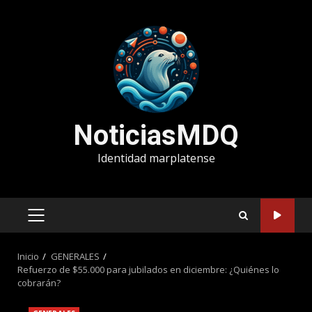
Saltar
al
contenido
NoticiasMDQ
Identidad marplatense
MENÚ
PRINCIPAL
Inicio
GENERALES
Refuerzo de $55.000 para jubilados en diciembre: ¿Quiénes lo
cobrarán?