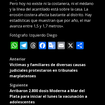
Pero hoy no existe ni la costanera, ni el médano
y la línea del acantilado está sobre la casa. La
erosión costera afecta bastante al distrito. Hay
estadísticas que muestran que por año, el mar
avanza entre 1,5 y 1,7 metros».
Fotógrafo: Izquierdo Diego
WhatsApp
Telegram
Threads
Facebook
Google
Email
X
Compa
Translate
Post
Anterior
Víctimas y familiares de diversas causas
navigation
judiciales protestaron en tribunales
marplatenses
Siguiente
Arribaron 2.800 dosis Moderna a Mar del
Plata para iniciar el lunes la vacunación a
adolescentes