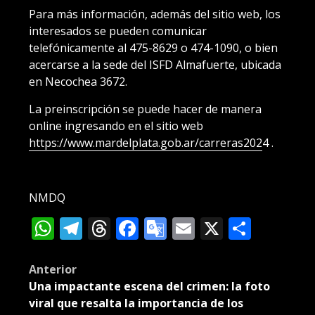
Para más información, además del sitio web, los
interesados se pueden comunicar
telefónicamente al 475-8629 o 474-1090, o bien
acercarse a la sede del ISFD Almafuerte, ubicada
en Necochea 3672.
La preinscripción se puede hacer de manera
online ingresando en el sitio web
https://www.mardelplata.gob.ar/carreras202
4 .
NMDQ
WhatsApp
Telegram
Threads
Facebook
Google
Email
X
Compa
Translate
Post
Anterior
Una impactante escena del crimen: la foto
navigation
viral que resalta la importancia de los