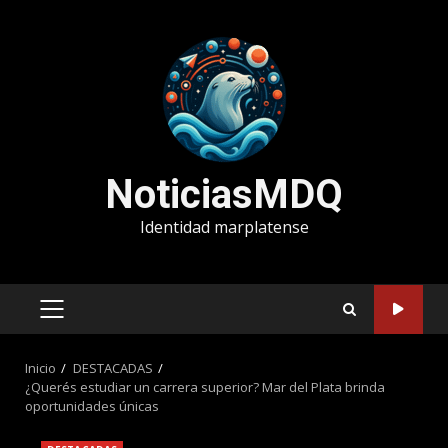
Saltar
al
contenido
NoticiasMDQ
Identidad marplatense
MENÚ
PRINCIPAL
Inicio
DESTACADAS
¿Querés estudiar un carrera superior? Mar del Plata brinda
oportunidades únicas