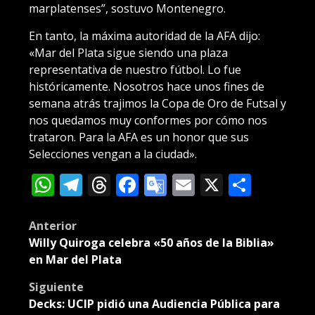
marplatenses”, sostuvo Montenegro.
En tanto, la máxima autoridad de la AFA dijo:
«Mar del Plata sigue siendo una plaza
representativa de nuestro fútbol. Lo fue
históricamente. Nosotros hace unos fines de
semana atrás trajimos la Copa de Oro de Futsal y
nos quedamos muy conformes por cómo nos
trataron. Para la AFA es un honor que sus
Selecciones vengan a la ciudad».
WhatsApp
Telegram
Threads
Facebook
Google
Email
X
Compa
Translate
Post
Anterior
Willy Quiroga celebra «50 años de la Biblia»
navigation
en Mar del Plata
Siguiente
Decks: UCIP pidió una Audiencia Pública para