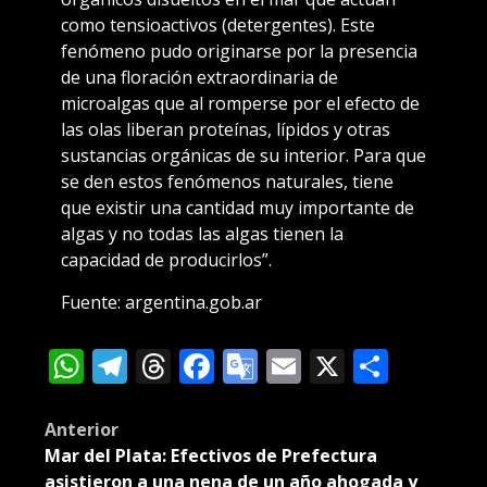
como tensioactivos (detergentes). Este
fenómeno pudo originarse por la presencia
de una floración extraordinaria de
microalgas que al romperse por el efecto de
las olas liberan proteínas, lípidos y otras
sustancias orgánicas de su interior. Para que
se den estos fenómenos naturales, tiene
que existir una cantidad muy importante de
algas y no todas las algas tienen la
capacidad de producirlos”.
Fuente: argentina.gob.ar
WhatsApp
Telegram
Threads
Facebook
Google
Email
X
Compa
Translate
Post
Anterior
Mar del Plata: Efectivos de Prefectura
navigation
asistieron a una nena de un año ahogada y