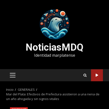
Saltar
al
contenido
NoticiasMDQ
Identidad marplatense
MENÚ
PRINCIPAL
Inicio
GENERALES
Mar del Plata: Efectivos de Prefectura asistieron a una nena de
un año ahogada y sin signos vitales