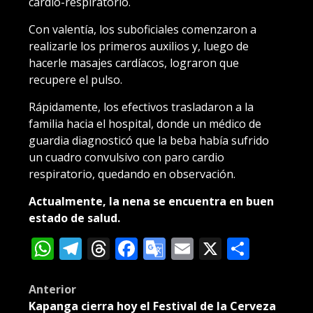
cardio-respiratorio.
Con valentía, los suboficiales comenzaron a
realizarle los primeros auxilios y, luego de
hacerle masajes cardíacos, lograron que
recupere el pulso.
Rápidamente, los efectivos trasladaron a la
familia hacia el hospital, donde un médico de
guardia diagnosticó que la beba había sufrido
un cuadro convulsivo con paro cardio
respiratorio, quedando en observación.
Actualmente, la nena se encuentra en buen
estado de salud.
WhatsApp
Telegram
Threads
Facebook
Google
Email
X
Compa
Translate
Post
Anterior
Kapanga cierra hoy el Festival de la Cerveza