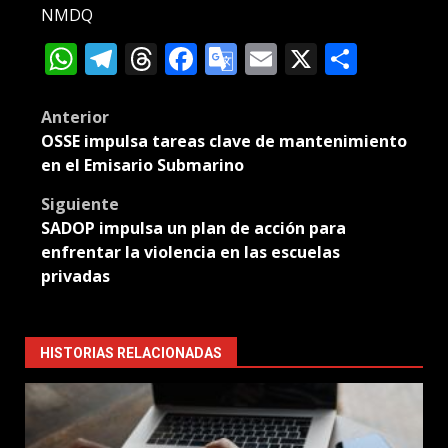
NMDQ
WhatsApp
Telegram
Threads
Facebook
Google
Email
X
Compa
Translate
Post
Anterior
OSSE impulsa tareas clave de mantenimiento
navigation
en el Emisario Submarino
Siguiente
SADOP impulsa un plan de acción para
enfrentar la violencia en las escuelas
privadas
HISTORIAS RELACIONADAS