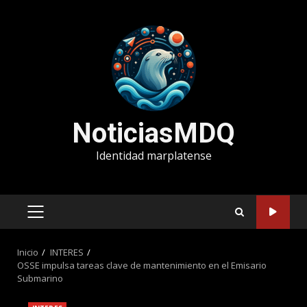
Saltar
al
contenido
NoticiasMDQ
Identidad marplatense
MENÚ
PRINCIPAL
Inicio
INTERES
OSSE impulsa tareas clave de mantenimiento en el Emisario
Submarino