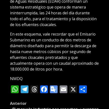
de Aguas Residuales (EDAR) conforman un
sistema estratégico que opera de manera
ininterrumpida, las 24 horas del día durante
todo el año, para el tratamiento y la disposición
de los efluentes cloacales.
En este esquema, vale recordar que el Emisario
Submarino es un conducto de dos metros de
diámetro diseñado para permitir la descarga de
hasta nueve metros cúbicos por segundo de
efluentes cloacales pretratados y que
actualmente opera con un caudal aproximado de
18.000.000 de litros por hora.
NMDQ
WhatsApp
Telegram
Threads
Facebook
Google
Email
X
Compa
Translate
Post
Anterior