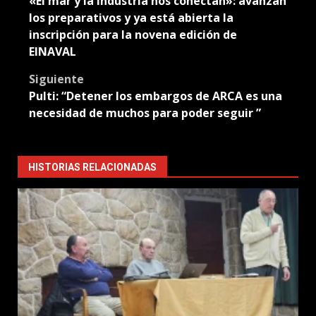
«El mar y la industria nos conectan»: avanzan
navigation
los preparativos y ya está abierta la
inscripción para la novena edición de
EINAVAL
Siguiente
Pulti: “Detener los embargos de ARCA es una
necesidad de muchos para poder seguir ”
HISTORIAS RELACIONADAS