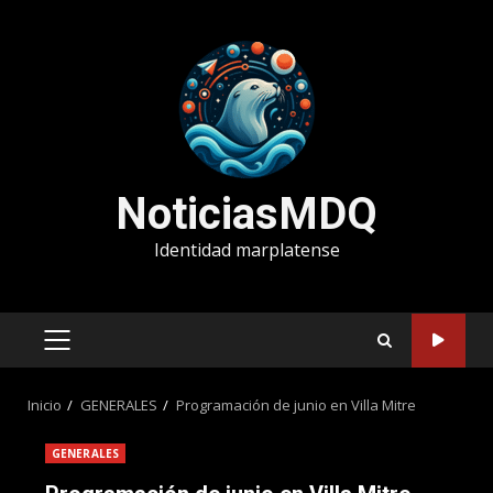
Saltar
al
contenido
NoticiasMDQ
Identidad marplatense
MENÚ
PRINCIPAL
Inicio
GENERALES
Programación de junio en Villa Mitre
GENERALES