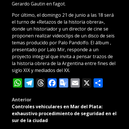
Gerardo Gautin en fagot.
Por último, el domingo 21 de junio a las 18 será
el turno de «Retazos de la historia obrera»,
donde un historiador y un director de cine se
proponen realizar videoclips de un disco de seis
temas producido por Palo Pandolfo. El álbum ,
presentado por Lalo Mir, responde a un
proyecto integral que invita a pensar trazos de
la historia obrera de la Argentina entre fines del
siglo XIX y mediados del XX.
WhatsApp
Telegram
Threads
Facebook
Google
Email
X
Compa
Translate
Post
Anterior
Controles vehiculares en Mar del Plata:
navigation
exhaustivo procedimiento de seguridad en el
sur de la ciudad