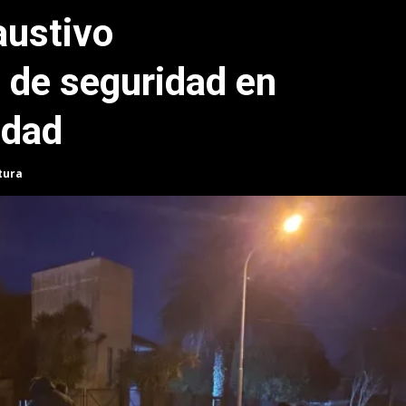
austivo
 de seguridad en
udad
tura