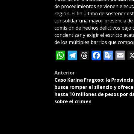
de procedimientos se vienen ejecut
región. El fin último de sostener es
consolidar una mayor presencia de lo
comisión de hechos delictivos bajo 
concientizar y exigir el estricto ac
de los múltiples barrios que compo
WhatsApp
Telegram
Threads
Facebo
Goog
E
Tran
Post
Anterior
Caso Karina Fragoso: la Provincia
navigation
busca romper el silencio y ofrece
hasta 10 millones de pesos por d
sobre el crimen