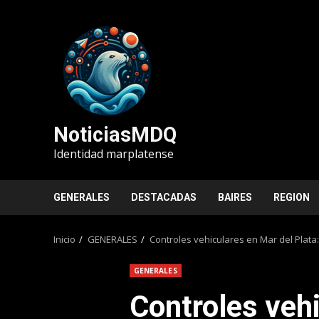
Saltar
al
contenido
NoticiasMDQ
Identidad marplatense
GENERALES
DESTACADAS
BAIRES
REGION
Inicio
GENERALES
Controles vehiculares en Mar del Plata
GENERALES
Controles veh