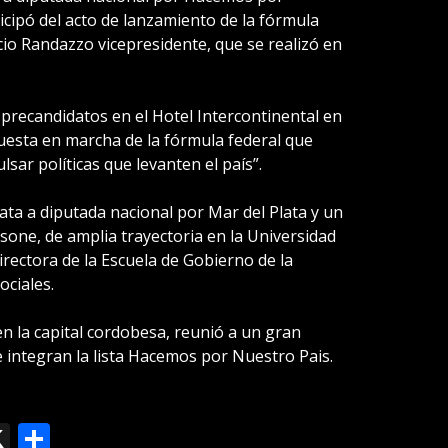
cipó del acto de lanzamiento de la fórmula
ncio Randazzo vicepresidente, que se realizó en
s precandidatos en el Hotel Intercontinental en
 puesta en marcha de la fórmula federal que
lsar políticas que levanten el país”.
ata a diputada nacional por Mar del Plata y un
sone, de amplia trayectoria en la Universidad
irectora de la Escuela de Gobierno de la
ociales.
 en la capital cordobesa, reunió a un gran
 integran la lista Hacemos por Nuestro Pais.
ok
le
mail
X
Compartir