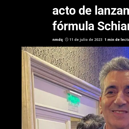
acto de lanzam
fórmula Schia
nmdq
11 de julio de 2023
1 min de lect