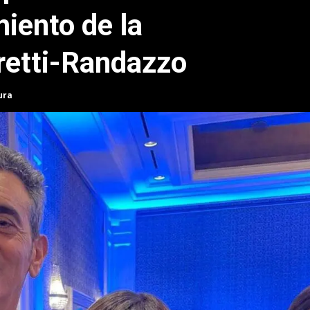
iento de la
retti-Randazzo
ura