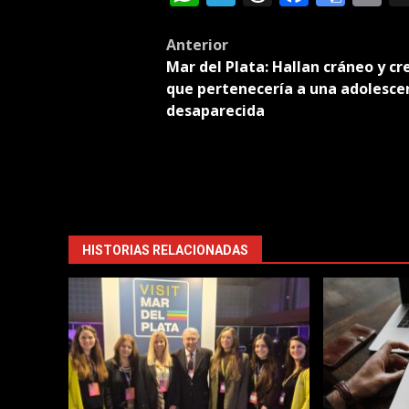
Tran
Post
Anterior
Mar del Plata: Hallan cráneo y cr
navigation
que pertenecería a una adolesce
desaparecida
HISTORIAS RELACIONADAS