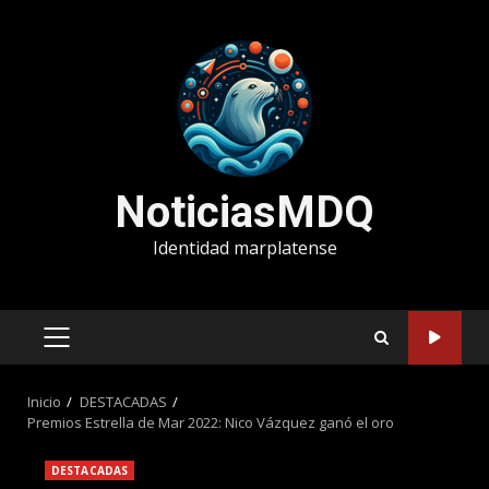
Saltar
al
contenido
NoticiasMDQ
Identidad marplatense
MENÚ
PRINCIPAL
Inicio
DESTACADAS
Premios Estrella de Mar 2022: Nico Vázquez ganó el oro
DESTACADAS