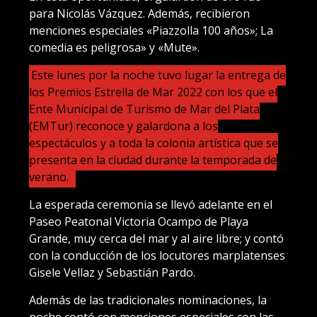
para Nicolás Vázquez. Además, recibieron
menciones especiales «Piazzolla 100 años»; La
comedia es peligrosa» y «Mute».
Este lunes por la noche tuvo lugar la entrega de
los Premios Estrella de Mar 2022 con los que el
Ente Municipal de Turismo de Mar del Plata
(EMTur) reconoce y galardona a los
espectáculos y a toda la colonia artística que se
presenta en la ciudad durante la temporada de
verano.
La esperada ceremonia se llevó adelante en el
Paseo Peatonal Victoria Ocampo de Playa
Grande, muy cerca del mar y al aire libre; y contó
con la conducción de los locutores marplatenses
Gisele Vellaz y Sebastián Pardo.
Además de las tradicionales nominaciones, la