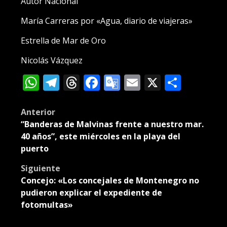
Autor Nacional
María Carreras por «Agua, diario de viajeras»
Estrella de Mar de Oro
Nicolás Vázquez
WhatsApp
Telegram
Threads
Facebook
Google
Email
X
Compa
Translate
Post
Anterior
“Banderas de Malvinas frente a nuestro mar.
navigation
40 años”, este miércoles en la playa del
puerto
Siguiente
Concejo: «Los concejales de Montenegro no
pudieron explicar el expediente de
fotomultas»