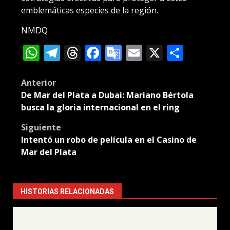
emblemáticas especies de la región.
NMDQ
WhatsApp
Telegram
Threads
Facebook
Google
Email
X
Compa
Translate
Post
Anterior
De Mar del Plata a Dubai: Mariano Bértola
navigation
busca la gloria internacional en el ring
Siguiente
Intentó un robo de película en el Casino de
Mar del Plata
HISTORIAS RELACIONADAS