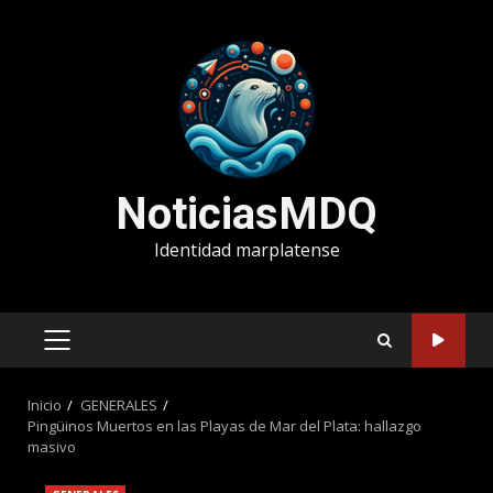
Saltar
al
contenido
NoticiasMDQ
Identidad marplatense
MENÚ
PRINCIPAL
Inicio
GENERALES
Pingüinos Muertos en las Playas de Mar del Plata: hallazgo
masivo