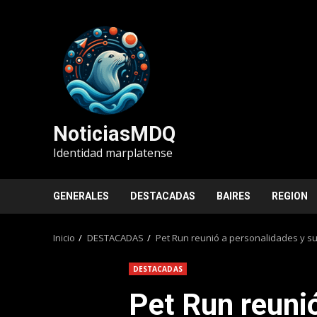
Saltar
al
contenido
NoticiasMDQ
Identidad marplatense
GENERALES
DESTACADAS
BAIRES
REGION
Inicio
DESTACADAS
Pet Run reunió a personalidades y s
DESTACADAS
Pet Run reuni