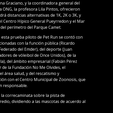
ina Graciano, y la coordinadora general del
 la ONG, la profesora Lila Pintos, ofrecieron
drá distancias alternativas de 1K, 2K o 3K, y
r el Centro Hípico General Pueyrredon y el Mar
 del perímetro del Parque Camet.
n esta prueba piloto de Pet Run se contó con
cionadas con la función pública (Ricardo
Federado del Emder), del deporte (Juan
dores de vóleibol de Once Unidos), de la
la), del ámbito empresarial (Fabián Pérez
lar de la Fundación No Me Olvides, el
l área salud, y del rescatismo y
ción con el Centro Municipal de Zoonosis, que
n responsable.
 la correcaminata sobre la pista de
edio, dividiendo a las mascotas de acuerdo al