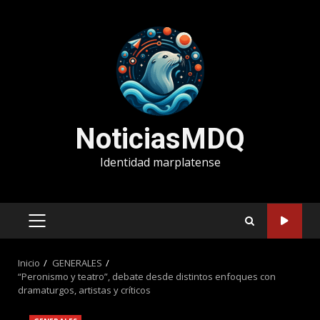
Saltar
al
contenido
NoticiasMDQ
Identidad marplatense
MENÚ
PRINCIPAL
Inicio
GENERALES
“Peronismo y teatro”, debate desde distintos enfoques con
dramaturgos, artistas y críticos