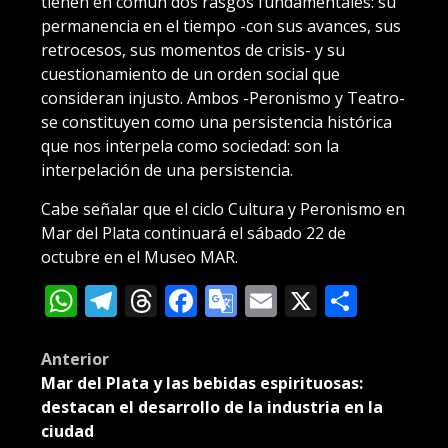
tienen en común dos rasgos fundamentales: su
permanencia en el tiempo -con sus avances, sus
retrocesos, sus momentos de crisis- y su
cuestionamiento de un orden social que
consideran injusto. Ambos -Peronismo y Teatro-
se constituyen como una persistencia histórica
que nos interpela como sociedad: son la
interpelación de una persistencia.
Cabe señalar que el ciclo Cultura y Peronismo en
Mar del Plata continuará el sábado 22 de
octubre en el Museo MAR.
WhatsApp
Telegram
Threads
Facebook
Google
Email
X
Compa
Translate
Post
Anterior
Mar del Plata y las bebidas espirituosas:
navigation
destacan el desarrollo de la industria en la
ciudad