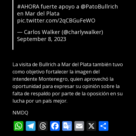
#AHORA
fuerte apoyo a
@PatoBullrich
en Mar del Plata
pic.twitter.com/2qCBGuFeWO
— Carlos Walker (@charlywalker)
September 8, 2023
La visita de Bullrich a Mar del Plata también tuvo
como objetivo fortalecer la imagen del
intendente Montenegro, quien aprovechó la
oportunidad para expresar su opinión sobre la
falta de respaldo por parte de la oposición en su
lucha por un país mejor.
NMDQ
WhatsApp
Telegram
Threads
Facebook
Google
Email
X
Compa
Translate