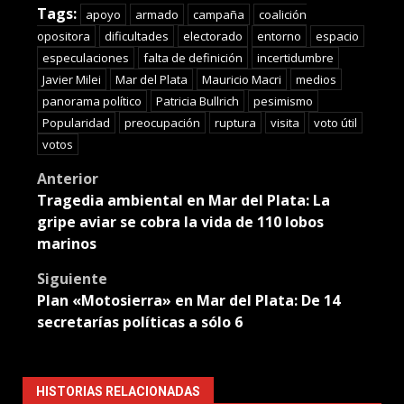
Tags:
apoyo
armado
campaña
coalición
opositora
dificultades
electorado
entorno
espacio
especulaciones
falta de definición
incertidumbre
Javier Milei
Mar del Plata
Mauricio Macri
medios
panorama político
Patricia Bullrich
pesimismo
Popularidad
preocupación
ruptura
visita
voto útil
votos
Post
Anterior
Tragedia ambiental en Mar del Plata: La
navigation
gripe aviar se cobra la vida de 110 lobos
marinos
Siguiente
Plan «Motosierra» en Mar del Plata: De 14
secretarías políticas a sólo 6
HISTORIAS RELACIONADAS