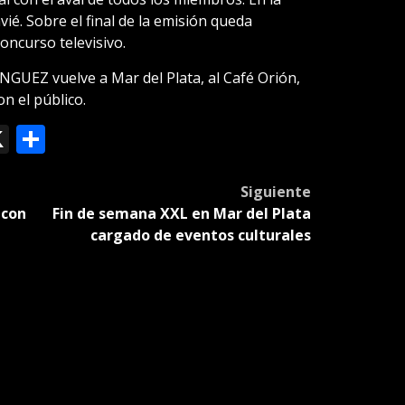
ié. Sobre el final de la emisión queda
concurso televisivo.
UEZ vuelve a Mar del Plata, al Café Orión,
n el público.
ok
le
mail
X
Compartir
slate
Siguiente
 con
Fin de semana XXL en Mar del Plata
cargado de eventos culturales