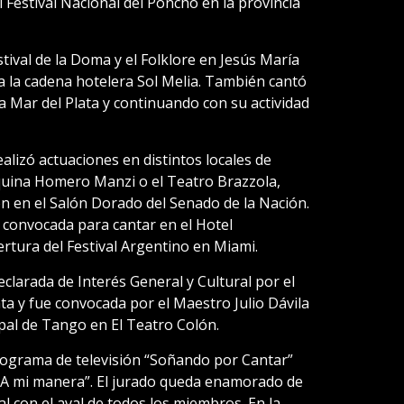
 Festival Nacional del Poncho en la provincia
tival de la Doma y el Folklore en Jesús María
ra la cadena hotelera Sol Melia. También cantó
 Mar del Plata y continuando con su actividad
ealizó actuaciones en distintos locales de
quina Homero Manzi o el Teatro Brazzola,
 en el Salón Dorado del Senado de la Nación.
 convocada para cantar en el Hotel
rtura del Festival Argentino en Miami.
eclarada de Interés General y Cultural por el
ta y fue convocada por el Maestro Julio Dávila
pal de Tango en El Teatro Colón.
rograma de televisión “Soñando por Cantar”
“A mi manera”. El jurado queda enamorado de
al con el aval de todos los miembros. En la