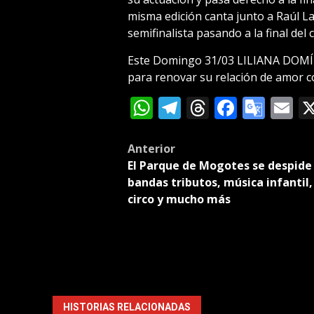
misma edición canta junto a Raúl Lav
semifinalista pasando a la final del 
Este Domingo 31/03 LILIANA DOMÍNG
para renovar su relación de amor co
WhatsApp
Telegram
Threads
Facebo
Goog
E
Tran
Post
Anterior
El Parque de Mogotes se despide
navigation
bandas tributos, música infantil,
circo y mucho más
HISTORIAS RELACIONADAS