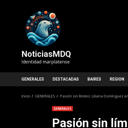
Saltar
al
contenido
NoticiasMDQ
Identidad marplatense
GENERALES
DESTACADAS
BAIRES
REGION
Inicio
GENERALES
Pasión sin límites: Liliana Domínguez e
GENERALES
Pasión sin lím