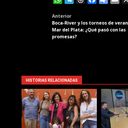
Tran
Post
Anterior
Boca-River y los torneos de vera
navigation
Mar del Plata: ¿Qué pasó con las
promesas?
HISTORIAS RELACIONADAS