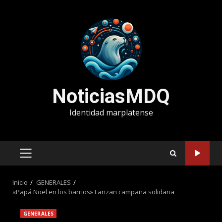
Saltar
al
contenido
NoticiasMDQ
Identidad marplatense
MENÚ
PRINCIPAL
Inicio
GENERALES
«Papá Noel en los barrios» Lanzan campaña solidaria
GENERALES