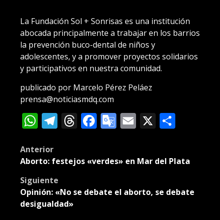
La Fundación Sol + Sonrisas es una institución
abocada principalmente a trabajar en los barrios
la prevención buco-dental de niños y
adolescentes, y a promover proyectos solidarios
y participativos en nuestra comunidad.
publicado por Marcelo Pérez Peláez
prensa@noticiasmdq.com
WhatsApp
Telegram
Threads
Facebook
Google
Email
X
Compa
Translate
Post
Anterior
Aborto: festejos «verdes» en Mar del Plata
navigation
Siguiente
Opinión: «No se debate el aborto, se debate
desigualdad»