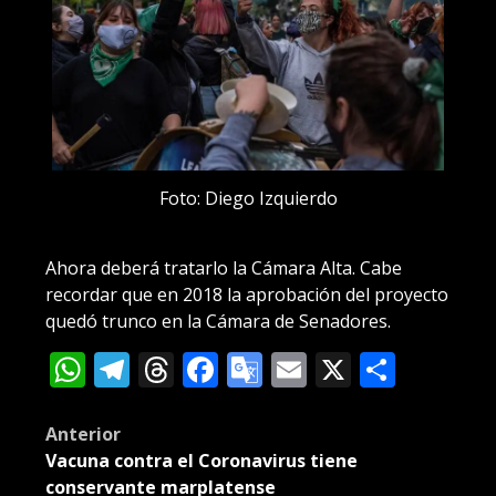
Foto: Diego Izquierdo
Ahora deberá tratarlo la Cámara Alta. Cabe
recordar que en 2018 la aprobación del proyecto
quedó trunco en la Cámara de Senadores.
WhatsApp
Telegram
Threads
Facebook
Google
Email
X
Compa
Translate
Post
Anterior
Vacuna contra el Coronavirus tiene
navigation
conservante marplatense