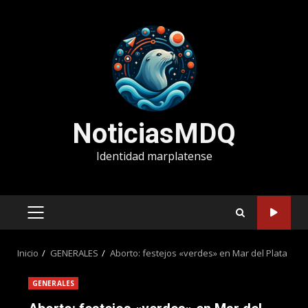
Saltar
al
contenido
NoticiasMDQ
Identidad marplatense
MENÚ
PRINCIPAL
Inicio
GENERALES
Aborto: festejos «verdes» en Mar del Plata
GENERALES