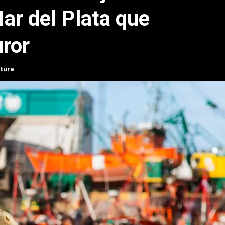
ar del Plata que
uror
ctura