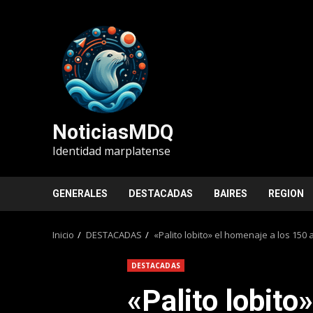
Saltar
al
contenido
NoticiasMDQ
Identidad marplatense
GENERALES
DESTACADAS
BAIRES
REGION
Inicio
DESTACADAS
«Palito lobito» el homenaje a los 150
DESTACADAS
«Palito lobito