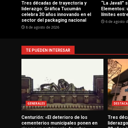
Tres décadas de trayectoria y
“La Javalí” 
liderazgo: Gráfica Tucumán
Elementos: 
celebra 30 años innovando en el
límites entre
sector del packaging nacional
6 de agosto 
8 de agosto de 2026
TE PUEDEN INTERESAR
GENERALES
DESTACA
Centurión: «El deterioro de los
Tres déc
cementerios municipales ponen en
liderazg