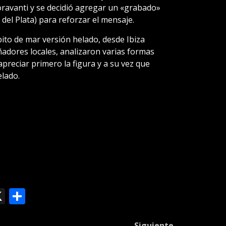
ioravanti y se decidió agregar un «grabado»
el Plata) para reforzar el mensaje.
bito de mar versión helado, desde Ibiza
ñadores locales, analizaron varias formas
preciar primero la figura y a su vez que
lado.
ok
le
mail
X
Compartir
slate
Siguiente