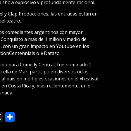
n show explosivo y profundamente racional.
! y Clap Producciones, las entradas están en
el teatro.
 los comediantes argentinos con mayor
 Conquistó a más de 1 millón y medio de
s, con un gran impacto en Youtube en los
rdonCentennials o #Datazo.
abó para Comedy Central, fue nominado 2
ella de Mar, participó en diversos ciclos
al país en múltiples ocasiones en el «Festival
en Costa Rica y, más recientemente, en el
anadá.
ok
le
mail
X
Compartir
slate