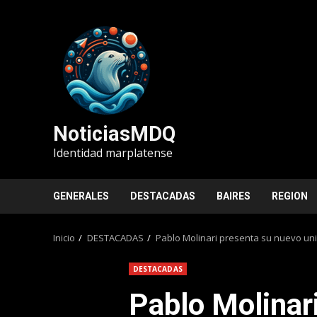
Saltar
al
contenido
NoticiasMDQ
Identidad marplatense
GENERALES
DESTACADAS
BAIRES
REGION
Inicio
DESTACADAS
Pablo Molinari presenta su nuevo uni
DESTACADAS
Pablo Molinar