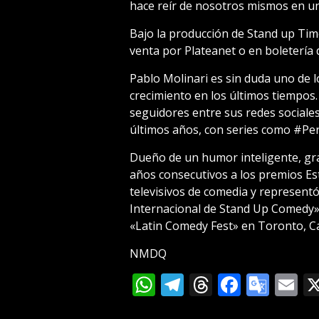
hace reír de nosotros mismos en u
Bajo la producción de Stand up Time
venta por Plateanet o en boletería d
Pablo Molinari es sin duda uno de
crecimiento en los últimos tiempos.
seguidores entre sus redes sociale
últimos años, con series como #Pe
Dueño de un humor inteligente, gr
años consecutivos a los premios Estr
televisivos de comedia y representó 
Internacional de Stand Up Comedy» 
«Latin Comedy Fest» en Toronto, C
NMDQ
WhatsApp
Telegram
Threads
Facebo
Goog
E
Tran