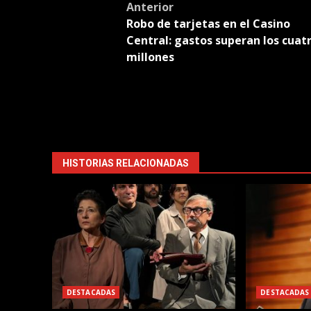
Post
Anterior
Robo de tarjetas en el Casino
navigation
Central: gastos superan los cuat
millones
HISTORIAS RELACIONADAS
DESTACADAS
DESTACADAS