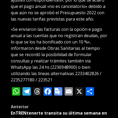
que el pago anual «no es cancelatorio» debido a
que aún no se aprobó el Presupuesto 2022 con
las nuevas tarifas previstas para este año.
«Se enviaron las facturas con la opción e pago
anual a las cuentas que no registran deudas, por
lo que se los ha bonificado con un 10 %»,
informaron desde Obras Sanitarias al tiempo
que se recordó la posibilidad de formular
consultas y realizar trámites también vía
WhatsApp las 24 hs (2236948900) o bien
utilizando las líneas alternativas 2233402826 /
2235277180 / 223521
WhatsApp
Telegram
Threads
Facebook
Google
Email
X
Compa
Translate
Post
Anterior
EnTRENtenerte transita su última semana en