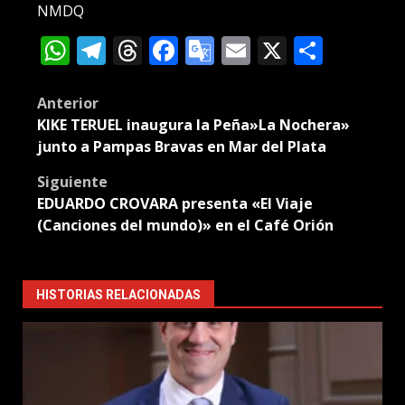
NMDQ
WhatsApp
Telegram
Threads
Facebook
Google
Email
X
Compa
Translate
Post
Anterior
KIKE TERUEL inaugura la Peña»La Nochera»
navigation
junto a Pampas Bravas en Mar del Plata
Siguiente
EDUARDO CROVARA presenta «El Viaje
(Canciones del mundo)» en el Café Orión
HISTORIAS RELACIONADAS