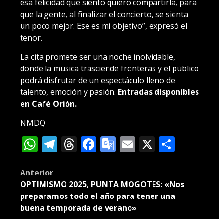
esa felicidad que siento quiero compartirla, para
que la gente, al finalizar el concierto, se sienta
un poco mejor. Ese es mi objetivo”, expresó el
tenor.
La cita promete ser una noche inolvidable,
donde la música trasciende fronteras y el público
podrá disfrutar de un espectáculo lleno de
talento, emoción y pasión.
Entradas disponibles
en Café Orión.
NMDQ
WhatsApp
Telegram
Threads
Facebook
Google
Email
X
Compa
Translate
Post
Anterior
OPTIMISMO 2025, PUNTA MOGOTES: «Nos
navigation
preparamos todo el año para tener una
buena temporada de verano»