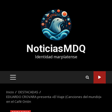
Saltar
al
contenido
NoticiasMDQ
Identidad marplatense
MENÚ
PRINCIPAL
Inicio
DESTACADAS
EDUARDO CROVARA presenta «El Viaje (Canciones del mundo)»
en el Café Orión