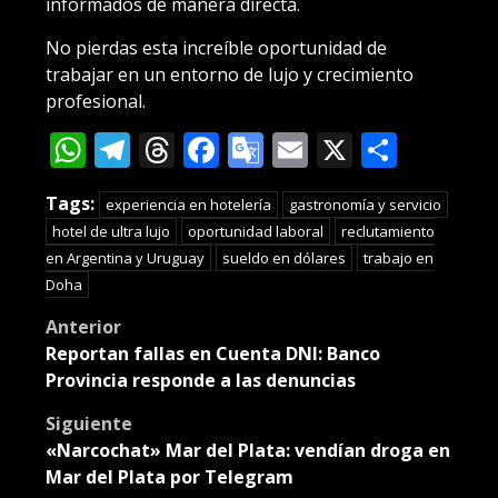
informados de manera directa.
No pierdas esta increíble oportunidad de
trabajar en un entorno de lujo y crecimiento
profesional.
WhatsApp
Telegram
Threads
Facebook
Google
Email
X
Compa
Translate
Tags:
experiencia en hotelería
gastronomía y servicio
hotel de ultra lujo
oportunidad laboral
reclutamiento
en Argentina y Uruguay
sueldo en dólares
trabajo en
Doha
Post
Anterior
Reportan fallas en Cuenta DNI: Banco
navigation
Provincia responde a las denuncias
Siguiente
«Narcochat» Mar del Plata: vendían droga en
Mar del Plata por Telegram