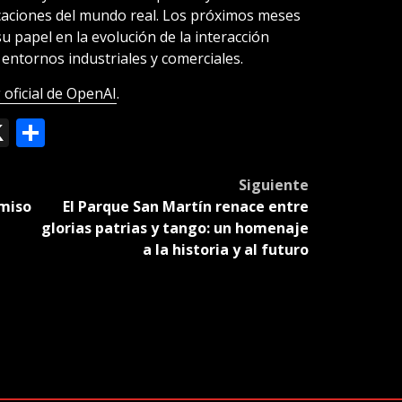
icaciones del mundo real. Los próximos meses
 papel en la evolución de la interacción
ntornos industriales y comerciales.
 oficial de OpenAI
.
ok
le
mail
X
Compartir
slate
Siguiente
miso
El Parque San Martín renace entre
glorias patrias y tango: un homenaje
a la historia y al futuro