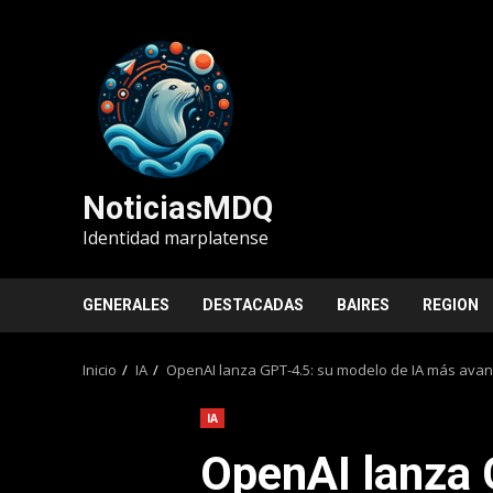
Saltar
al
contenido
NoticiasMDQ
Identidad marplatense
GENERALES
DESTACADAS
BAIRES
REGION
Inicio
IA
OpenAI lanza GPT-4.5: su modelo de IA más avan
IA
OpenAI lanza 