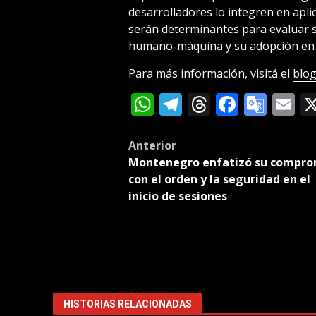
desarrolladores lo integren en apl
serán determinantes para evaluar su
humano-máquina y su adopción en e
Para más información, visitá el
blog
WhatsApp
Telegram
Threads
Facebo
Goog
E
Tran
Post
Anterior
Montenegro enfatizó su compro
navigation
con el orden y la seguridad en el
inicio de sesiones
HISTORIAS RELACIONADAS