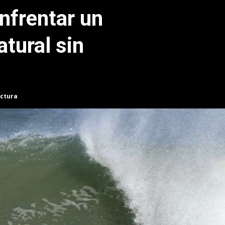
nfrentar un
tural sin
ectura