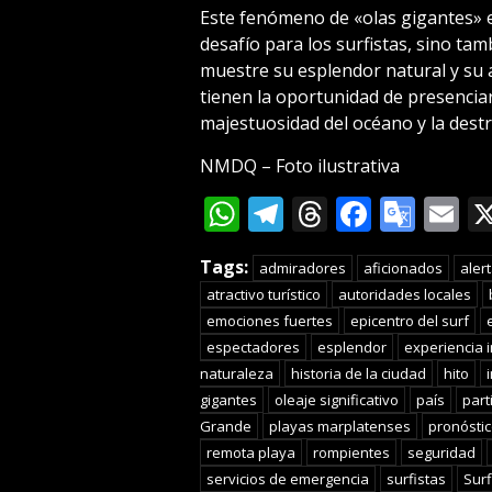
Este fenómeno de «olas gigantes» e
desafío para los surfistas, sino ta
muestre su esplendor natural y su at
tienen la oportunidad de presencia
majestuosidad del océano y la destr
NMDQ – Foto ilustrativa
WhatsApp
Telegram
Threads
Facebo
Goog
E
Tran
Tags:
admiradores
aficionados
aler
atractivo turístico
autoridades locales
emociones fuertes
epicentro del surf
espectadores
esplendor
experiencia i
naturaleza
historia de la ciudad
hito
gigantes
oleaje significativo
país
part
Grande
playas marplatenses
pronóstic
remota playa
rompientes
seguridad
servicios de emergencia
surfistas
Surf