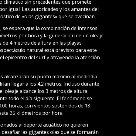
o climático sin precedentes que promete
por igual. Las autoridades y los amantes del
óstico de «olas gigantes» que se avecinan.
 se espera que la combinación de intensos
ómetros por hora y la generación de un oleaje
s de 4 metros de altura en las playas
spectáculo natural está previsto para este
el epicentro del surf y atrayendo la atención
as alcanzarán su punto máximo al mediodía
ían llegar a los 4.2 metros. Incluso durante
el oleaje alcance los 3 metros de altura,
e todo el día siguiente. El fenómeno se
3:00 horas, con vientos sostenidos de 18
asta 35 kilómetros por hora.
cionados al deporte acuático no quieren
 desafiar las gigantes olas que se formarán