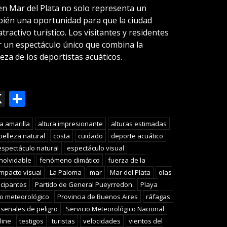
n Mar del Plata no solo representa un
mbién una oportunidad para que la ciudad
ractivo turístico. Los visitantes y residentes
r un espectáculo único que combina la
eza de los deportistas acuáticos.
ok
le
mail
X
Compartir
slate
ta amarilla
altura impresionante
alturas estimadas
belleza natural
costa
cuidado
deporte acuático
espectáculo natural
espectáculo visual
nolvidable
fenómeno climático
fuerza de la
impacto visual
La Paloma
mar
Mar del Plata
olas
icipantes
Partido de General Pueyrredon
Playa
o meteorológico
Provincia de Buenos Aires
ráfagas
señales de peligro
Servicio Meteorológico Nacional
line
testigos
turistas
velocidades
vientos del