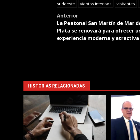
sudoeste
vientos intensos
visitantes
Post
Anterior
La Peatonal San Martín de Mar d
navigation
Plata se renovará para ofrecer u
experiencia moderna y atractiva
HISTORIAS RELACIONADAS