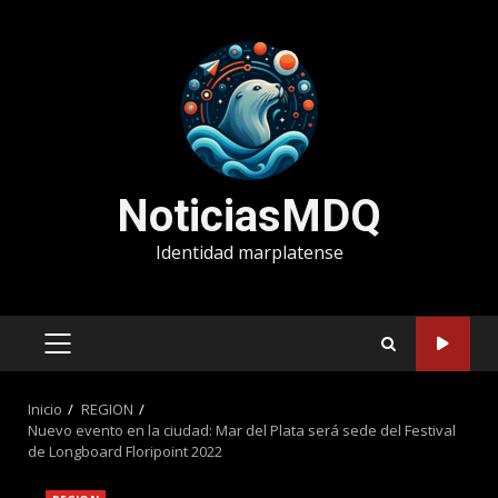
Saltar
al
contenido
NoticiasMDQ
Identidad marplatense
MENÚ
PRINCIPAL
Inicio
REGION
Nuevo evento en la ciudad: Mar del Plata será sede del Festival
de Longboard Floripoint 2022