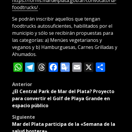
https://forms.mardelplata.gob.ar/convocatoria-
foodtrucks/
.
Se podrán inscribir aquellos que tengan
foodtrucks autosuficientes, habilitados por el
municipio y sólo se recibirán propuestas para
las categorías: a) Menúes vegetarianos y
veganos y b) Hamburguesas, Carnes Grilladas y
Ahumados.
WhatsApp
Telegram
Threads
Facebook
Google
Email
X
Compa
Translate
Post
Anterior
¿El Central Park de Mar del Plata? Proyecto
navigation
para convertir el Golf de Playa Grande en
espacio público
Siguiente
Mar del Plata participa de la «Semana de la
salud bostera»