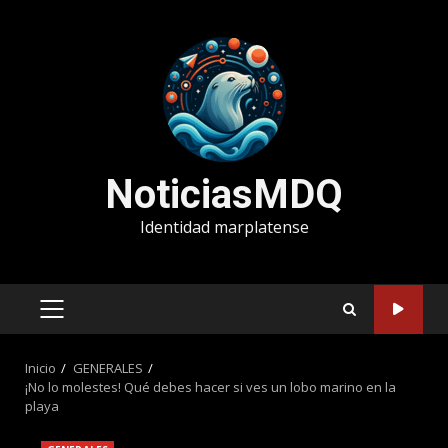
Saltar
al
contenido
NoticiasMDQ
Identidad marplatense
MENÚ
PRINCIPAL
Inicio
GENERALES
¡No lo molestes! Qué debes hacer si ves un lobo marino en la
playa