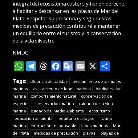
integral del ecosistema costero y tienen derecho
a habitar y descansar en las playas de Mar del
Plata. Respetar su presencia y seguir estas
medidas de precaución contribuirá a mantener
un equilibrio entre el turismo y la conservación
de la vida silvestre.
NMDQ
WhatsApp
Telegram
Threads
Facebook
Google
Email
X
Compa
Translate
Tags:
afluencia de turistas
avistamiento de animales
marinos
avistamiento de lobos marinos
biodiversidad
marina
comportamiento natural
conservación de
especies
conservación marina
cuidado de la vida
marina
cuidado del Medio Ambiente
ecoturismo
educación ambiental
equilibrio ecológico.
fauna
marina
interacción responsable
lobos marinos
Mar
del Plata
medidas de precaución
playas
playas de