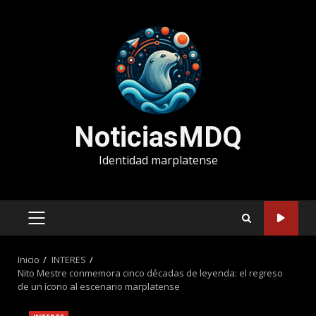
Saltar
al
contenido
NoticiasMDQ
Identidad marplatense
MENÚ
PRINCIPAL
Inicio
INTERES
Nito Mestre conmemora cinco décadas de leyenda: el regreso
de un ícono al escenario marplatense