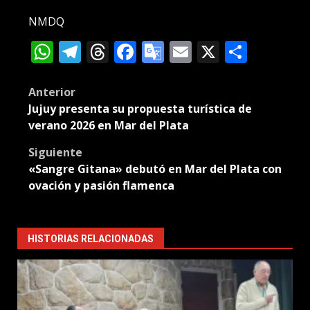
NMDQ
WhatsApp
Telegram
Threads
Facebook
Google
Email
X
Compa
Translate
Post
Anterior
Jujuy presenta su propuesta turística de
navigation
verano 2026 en Mar del Plata
Siguiente
«Sangre Gitana» debutó en Mar del Plata con
ovación y pasión flamenca
HISTORIAS RELACIONADAS