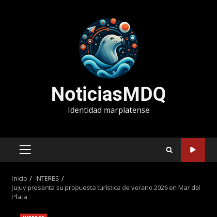
Saltar
al
contenido
NoticiasMDQ
Identidad marplatense
MENÚ
PRINCIPAL
Inicio
INTERES
Jujuy presenta su propuesta turística de verano 2026 en Mar del
Plata