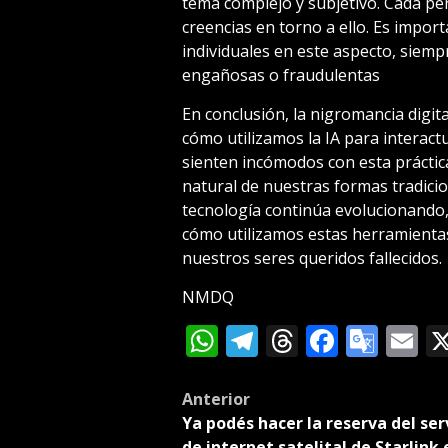
tema complejo y subjetivo. Cada pe
creencias en torno a ello. Es import
individuales en este aspecto, siemp
engañosas o fraudulentas
En conclusión, la nigromancia digita
cómo utilizamos la IA para interac
sienten incómodos con esta práctic
natural de nuestras formas tradici
tecnología continúa evolucionando,
cómo utilizamos estas herramienta
nuestros seres queridos fallecidos.
NMDQ
WhatsApp
Telegram
Threads
Facebo
Goog
E
Tran
Post
Anterior
Ya podés hacer la reserva del ser
navigation
de internet satelital de Starlink 