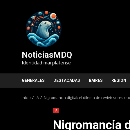
Saltar
al
contenido
NoticiasMDQ
Identidad marplatense
GENERALES
DESTACADAS
BAIRES
REGION
Inicio
IA
Nigromancia digital: el dilema de revivir seres quer
IA
Nigromancia di