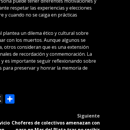
rsona puede tener diferentes motivaciones y
ante respetar las experiencias y elecciones
re y cuando no se caiga en prácticas
l plantea un dilema ético y cultural sobre
tuar con los muertos. Aunque algunos se
a, otros consideran que es una extensión
onales de recordación y conmemoración. La
 y es importante seguir reflexionando sobre
s para preservar y honrar la memoria de
ok
le
mail
X
Compartir
slate
Siguiente
vicio
Choferes de colectivos amenazan con
en
paro en Mar del Plata tras no recibir