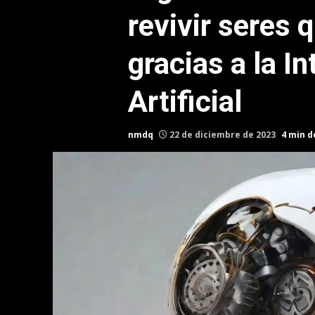
revivir seres 
gracias a la In
Artificial
nmdq
22 de diciembre de 2023
4 min d