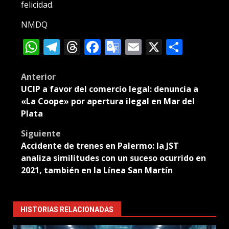
felicidad.
NMDQ
WhatsApp
Telegram
Threads
Facebook
Google
Email
X
Compa
Translate
Post
Anterior
UCIP a favor del comercio legal: denuncia a
navigation
«La Coope» por apertura ilegal en Mar del
Plata
Siguiente
Accidente de trenes en Palermo: la JST
analiza similitudes con un suceso ocurrido en
2021, también en la Línea San Martín
HISTORIAS RELACIONADAS