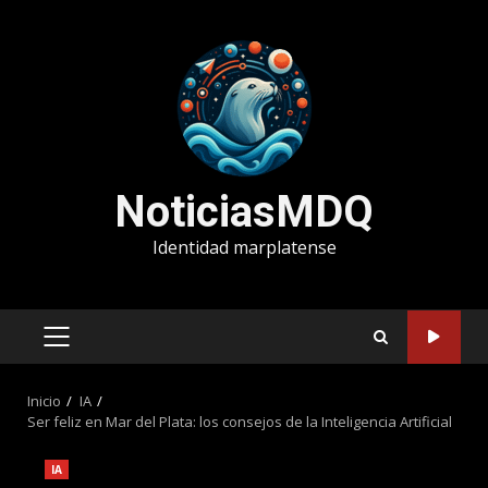
Saltar
al
contenido
NoticiasMDQ
Identidad marplatense
MENÚ
PRINCIPAL
Inicio
IA
Ser feliz en Mar del Plata: los consejos de la Inteligencia Artificial
IA