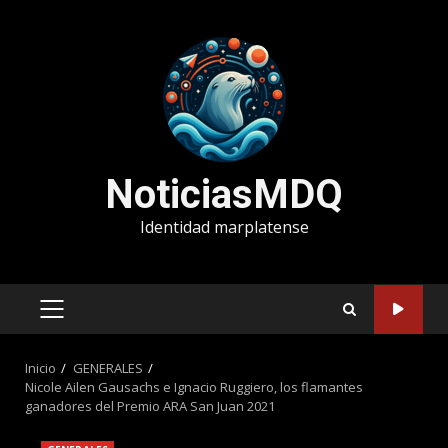
Saltar
al
contenido
NoticiasMDQ
Identidad marplatense
MENÚ
PRINCIPAL
Inicio
GENERALES
Nicole Ailen Gausachs e Ignacio Ruggiero, los flamantes
ganadores del Premio ARA San Juan 2021