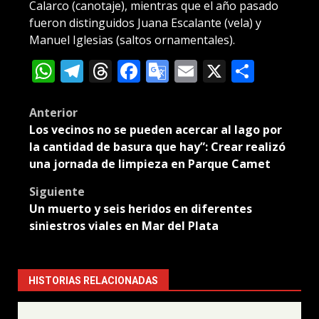
Calarco (canotaje), mientras que el año pasado
fueron distinguidos Juana Escalante (vela) y
Manuel Iglesias (saltos ornamentales).
WhatsApp
Telegram
Threads
Facebook
Google
Email
X
Compa
Translate
Post
Anterior
Los vecinos no se pueden acercar al lago por
navigation
la cantidad de basura que hay”: Crear realizó
una jornada de limpieza en Parque Camet
Siguiente
Un muerto y seis heridos en diferentes
siniestros viales en Mar del Plata
HISTORIAS RELACIONADAS