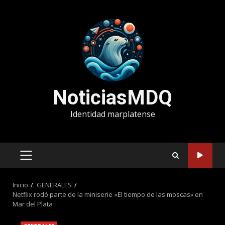
Saltar
al
contenido
NoticiasMDQ
Identidad marplatense
MENÚ
PRINCIPAL
Inicio
GENERALES
Netflix rodó parte de la miniserie «El tiempo de las moscas» en
Mar del Plata