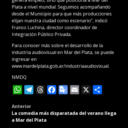
Plata a nivel mundial. Seguimos acompañando
desde el Municipio para que más producciones
elijan nuestra ciudad como escenario”, indicó
Franco Luchina, director coordinador de
Integración Público Privada.
Para conocer más sobre el desarrollo de la
industria audiovisual en Mar del Plata, se puede
ingresar en
www.mardelplata.gob.ar/industriaaudiovisual.
NMDQ
WhatsApp
Telegram
Threads
Facebook
Google
Email
X
Compa
Translate
Post
Anterior
La comedia más disparatada del verano llega
navigation
a Mar del Plata