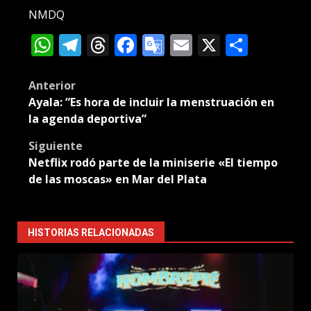
NMDQ
WhatsApp
Telegram
Threads
Facebook
Google
Email
X
Compa
Translate
Post
Anterior
Ayala: “Es hora de incluir la menstruación en
navigation
la agenda deportiva”
Siguiente
Netflix rodó parte de la miniserie «El tiempo
de las moscas» en Mar del Plata
HISTORIAS RELACIONADAS