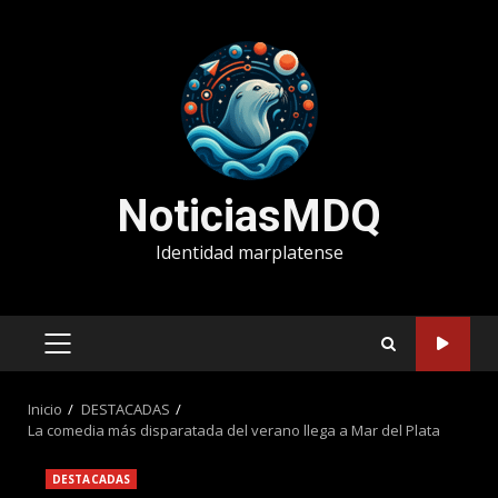
Saltar
al
contenido
NoticiasMDQ
Identidad marplatense
MENÚ
PRINCIPAL
Inicio
DESTACADAS
La comedia más disparatada del verano llega a Mar del Plata
DESTACADAS