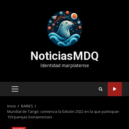
Saltar
al
contenido
NoticiasMDQ
Identidad marplatense
MENÚ
PRINCIPAL
Inicio
BAIRES
Mundial de Tango: comienza la Edición 2022 en la que participan
159 parejas bonaerenses