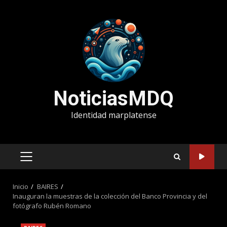
Saltar
al
contenido
NoticiasMDQ
Identidad marplatense
MENÚ
PRINCIPAL
Inicio
BAIRES
Inauguran la muestras de la colección del Banco Provincia y del
fotógrafo Rubén Romano