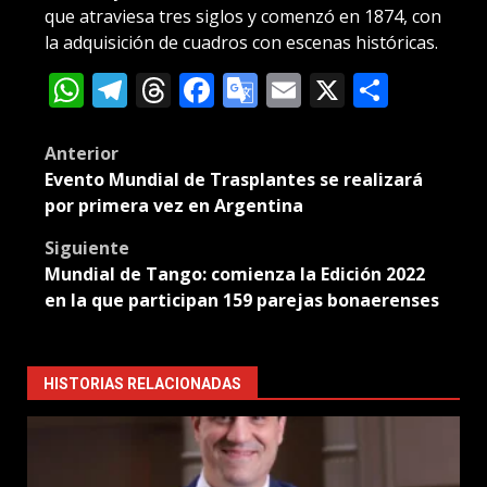
que atraviesa tres siglos y comenzó en 1874, con
la adquisición de cuadros con escenas históricas.
WhatsApp
Telegram
Threads
Facebook
Google
Email
X
Compa
Translate
Post
Anterior
Evento Mundial de Trasplantes se realizará
navigation
por primera vez en Argentina
Siguiente
Mundial de Tango: comienza la Edición 2022
en la que participan 159 parejas bonaerenses
HISTORIAS RELACIONADAS