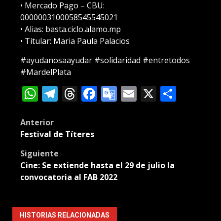
• Mercado Pago – CBU:
0000003100058545545021
• Alias: basta.ciclo.alamo.mp
• Titular: Maria Paula Palacios
#ayudanosaayudar #solidaridad #entretodos
#MardelPlata
WhatsApp
Telegram
Threads
Facebook
Google
Email
X
Compa
Translate
Post
Anterior
Festival de Títeres
navigation
Siguiente
Cine: Se extiende hasta el 29 de julio la
convocatoria al FAB 2022
HISTORIAS RELACIONADAS