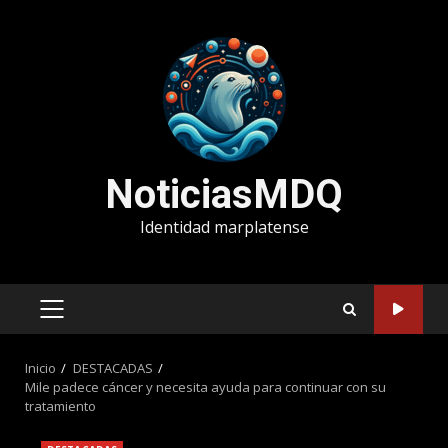
Saltar
al
contenido
NoticiasMDQ
Identidad marplatense
MENÚ
PRINCIPAL
Inicio
DESTACADAS
Mile padece cáncer y necesita ayuda para continuar con su
tratamiento