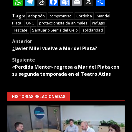
WhatsApp
Telegram
Threads
Facebook
Google
Email
X
Compa
Translate
Tags:
adopción
compromiso
Córdoba
Mar del
Plata
ONG
proteccionista de animales
refugio
rescate
Santuario Sierra del Cielo
solidaridad
Post
Anterior
¿Javier Milei vuelve a Mar del Plata?
navigation
Siguiente
«Perdida Mente» regresa a Mar del Plata con
su segunda temporada en el Teatro Atlas
HISTORIAS RELACIONADAS