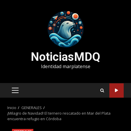
Saltar
al
contenido
NoticiasMDQ
Identidad marplatense
MENÚ
PRINCIPAL
Inicio
GENERALES
¡Milagro de Navidad! El ternero rescatado en Mar del Plata
encuentra refugio en Córdoba