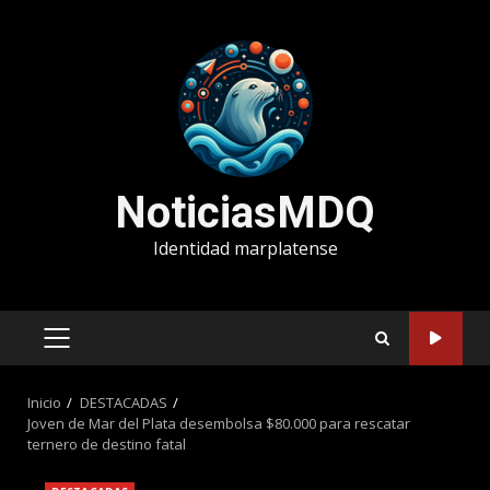
Saltar
al
contenido
NoticiasMDQ
Identidad marplatense
MENÚ
PRINCIPAL
Inicio
DESTACADAS
Joven de Mar del Plata desembolsa $80.000 para rescatar
ternero de destino fatal