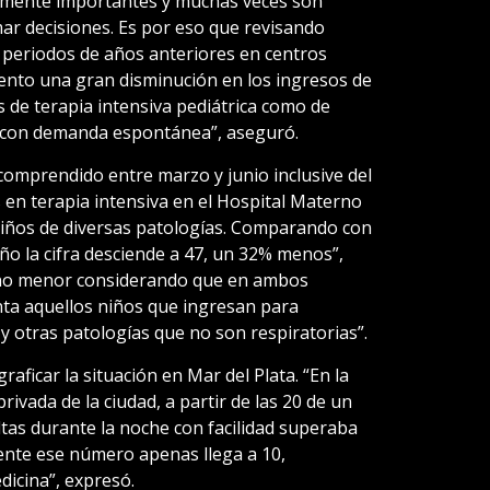
amente importantes y muchas veces son
mar decisiones. Es por eso que revisando
periodos de años anteriores en centros
ento una gran disminución en los ingresos de
 de terapia intensiva pediátrica como de
n con demanda espontánea”, aseguró.
comprendido entre marzo y junio inclusive del
en terapia intensiva en el Hospital Materno
 niños de diversas patologías. Comparando con
ño la cifra desciende a 47, un 32% menos”,
 no menor considerando que en ambos
ta aquellos niños que ingresan para
y otras patologías que no son respiratorias”.
aficar la situación en Mar del Plata. “En la
rivada de la ciudad, a partir de las 20 de un
tas durante la noche con facilidad superaba
mente ese número apenas llega a 10,
dicina”, expresó.