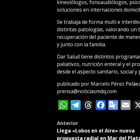
kinesiólogos, fonoaudiólogos, psic
soluciones en internaciones domicili
Se trabaja de forma multi e interdi
distintas patologías, valorando un
recuperación del paciente de maner
y junto con la familia.
Dar Salud tiene distintos programa
paliativos, nutrición enteral y el 
desde el aspecto sanitario, social y 
publicado por Marcelo Pérez Peláe
prensa@noticiasmdq.com
WhatsApp
Telegram
Threads
Facebo
Goog
E
Tran
Post
Anterior
Llega «Lobos en el Aire» nueva
navigation
propuesta radial en Mar del Plat