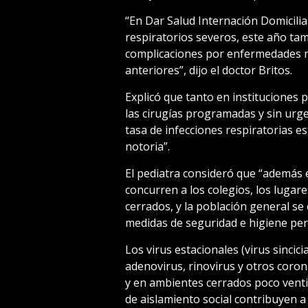
“En Dar Salud Internación Domicili
respiratorios severos, este año t
complicaciones por enfermedades re
anteriores”, dijo el doctor Britos.
Explicó que tanto en instituciones 
las cirugías programadas y sin urg
tasa de infecciones respiratorias 
notoria”.
El pediatra consideró que “además e
concurren a los colegios, los lugar
cerrados, y la población general se 
medidas de seguridad e higiene per
Los virus estacionales (virus sincici
adenovirus, rinovirus y otros coro
y en ambientes cerrados poco venti
de aislamiento social contribuyen a 