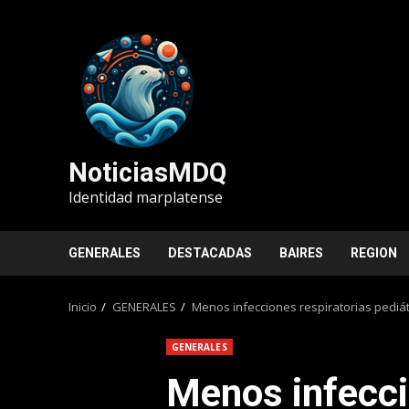
Saltar
al
contenido
NoticiasMDQ
Identidad marplatense
GENERALES
DESTACADAS
BAIRES
REGION
Inicio
GENERALES
Menos infecciones respiratorias pediát
GENERALES
Menos infecci