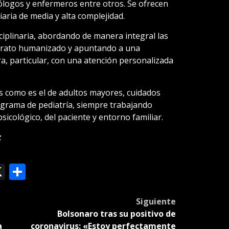
ólogos y enfermeros entre otros. Se ofrecen
aria de media y alta complejidad.
sciplinaria, abordando de manera integral las
 trato humanizado y apuntando a una
a, particular, con una atención personalizada
s como es el de adultos mayores, cuidados
programa de pediatría, siempre trabajando
psicológico, del paciente y entorno familiar.
z
ok
le
mail
X
Compartir
slate
Siguiente
Bolsonaro tras su positivo de
a
coronavirus: «Estoy perfectamente