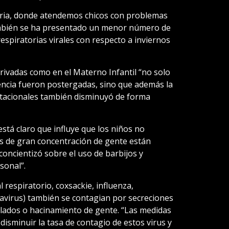
aria, donde atendemos chicos con problemas
ambién se ha presentado un menor número de
spiratorias virales con respecto a inviernos
privadas como en el Materno Infantil “no solo
encia fueron postergadas, sino que además la
estacionales también disminuyó de forma
stá claro que influye que los niños no
es de gran concentración de gente están
concientizó sobre el uso de barbijos y
sonal”.
al respiratorio, coxsackie, influenza,
navirus) también se contagian por secreciones
lados o hacinamiento de gente. “Las medidas
disminuir la tasa de contagio de estos virus y