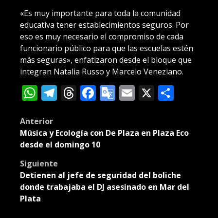
«Es muy importante para toda la comunidad
educativa tener establecimientos seguros. Por
eso es muy necesario el compromiso de cada
funcionario público para que las escuelas estén
más seguras», enfatizaron desde el bloque que
integran Natalia Russo y Marcelo Veneziano.
WhatsApp
Telegram
Threads
Facebook
Google
Email
X
Compa
Translate
Post
Anterior
Música y Ecología con De Plaza en Plaza Eco
navigation
desde el domingo 10
Siguiente
Detienen al jefe de seguridad del boliche
donde trabajaba el DJ asesinado en Mar del
Plata