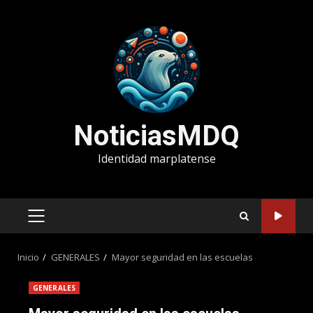
Saltar
al
contenido
NoticiasMDQ
Identidad marplatense
MENÚ
PRINCIPAL
Inicio
GENERALES
Mayor seguridad en las escuelas
GENERALES