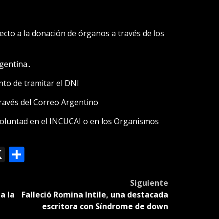
ecto a la donación de órganos a través de los
gentina..
nto de tramitar el DNI
ravés del Correo Argentino
voluntad en el INCUCAI o en los Organismos
ok
le
mail
X
Compartir
slate
Siguiente
a la
Falleció Romina Intile, una destacada
escritora con Síndrome de down