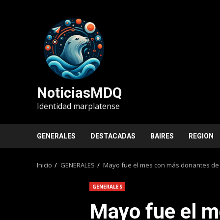
Saltar
al
contenido
NoticiasMDQ
Identidad marplatense
GENERALES
DESTACADAS
BAIRES
REGION
Inicio
GENERALES
Mayo fue el mes con más donantes de l
GENERALES
Mayo fue el 