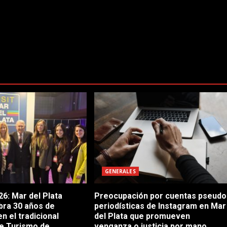
GENERALES
6: Mar del Plata
Preocupación por cuentas pseudo
bra 30 años de
periodísticas de Instagram en Mar
en el tradicional
del Plata que promueven
e Turismo de
venganza o justicia por mano