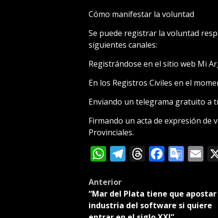
Cómo manifestar la voluntad
Se puede registrar la voluntad resp
siguientes canales:
Registrándose en el sitio web Mi Ar
En los Registros Civiles en el mome
Enviando un telegrama gratuito a t
Firmando un acta de expresión de 
Provinciales.
WhatsApp
Telegram
Threads
Facebo
Goog
E
Tran
Post
Anterior
“Mar del Plata tiene que apostar 
navigation
industria del software si quiere
entrar en el siglo XXI”